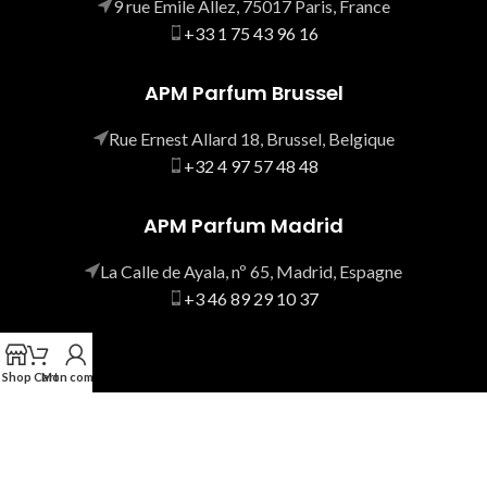
9 rue Emile Allez, 75017 Paris, France
+33 1 75 43 96 16
APM Parfum Brussel
Rue Ernest Allard 18, Brussel, Belgique
+32 4 97 57 48 48
APM Parfum Madrid
La Calle de Ayala, nº 65, Madrid, Espagne
+3 46 89 29 10 37
Shop
Cart
Mon compte