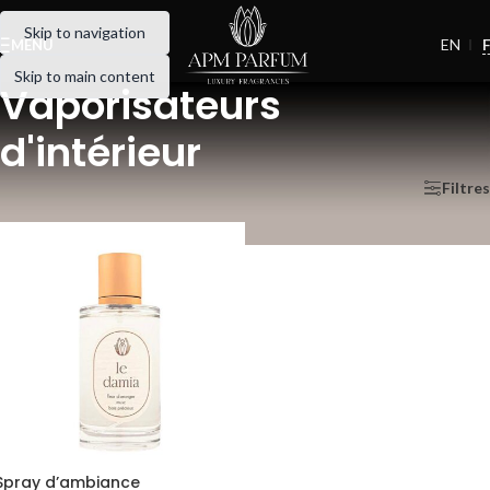
Skip to navigation
EN
MENU
Skip to main content
Vaporisateurs
d'intérieur
Accueil
/
Parfum d'intérieur
/
Vaporisateurs d'intérieur
Filtres
Spray d’ambiance